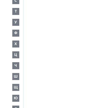
С
Т
У
Ф
Х
Ц
Ч
Ш
Щ
Ю