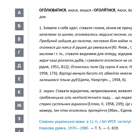
ОГО́ЛЮВАТИСЯ
, ююся, юєшся
і
ОГОЛЯ́ТИСЯ
, я́юся, я
А
док.
Б
1. Знімати з себе одяг; ставати голим, нічим не прик
капелюхи та шапки, оголювались людські лисини, с
В
Прибулий зайшов до палатки, поставив біля койки ч
оголився до пояса й рушив до умивальні
(Ю. Янов., І
Г
заслони і т. ін., ставати видимим для огляду, відкри
мідні чаші розлогих дубів, і сумовито оголялися на с
Д
рідня, 1951, 812);
Оголилось поле Од серпа й коси; Н
1958, 173);
Відтоді минуло багато літ, обміліла невел
Е
залишився тільки дуб
(Цюпа, Назустріч.., 1958, 6).
2.
перен.
Ставати відкритим, неприхованим; виявля
Є
грабіжницька суть капіталістичного ладу, .. що ледв
старих суспільних відносин
(Еллан, II, 1958, 239);
Це 
Ж
камеру, так чітко оголились протиріччя
(Збан., Єдина,
З
Словник української мови: в 11 тт. / АН УРСР. Інститут
Наукова думка, 1970—1980.
— Т. 5. — С. 619.