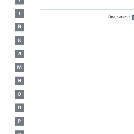
І
Ї
Поділитись:
Й
К
Л
М
Н
О
П
Р