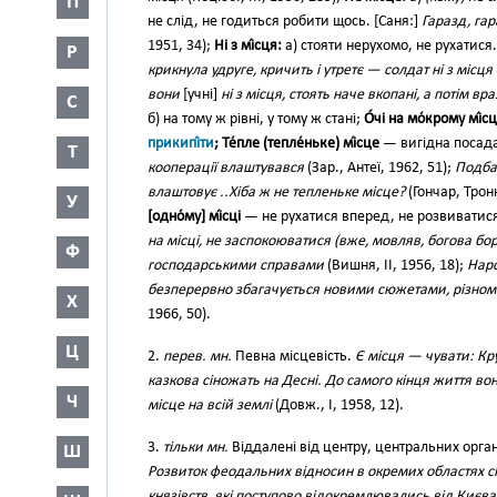
П
не слід, не годиться робити щось. [Саня:]
Гаразд, гар
1951, 34);
Ні з мі́сця:
а) стояти нерухомо, не рухатися
Р
крикнула удруге, кричить і утретє — солдат ні з місця
вони
[учні]
ні з місця, стоять наче вкопані, а потім в
С
б) на тому ж рівні, у тому ж стані;
О́чі на мо́крому мі́сц
прикипі́ти
; Те́пле (тепле́ньке) мі́сце
— вигідна посад
Т
кооперації влаштувався
(Зар., Антеї, 1962, 51);
Подба
влаштовує ..Хіба ж не тепленьке місце?
(Гончар, Трон
У
[одно́му] мі́сці
— не рухатися вперед, не розвиватис
на місці, не заспокоюватися (вже, мовляв, богова бо
Ф
господарськими справами
(Вишня, II, 1956, 18);
Наро
безперервно збагачується новими сюжетами, різнома
Х
1966, 50).
Ц
2.
перев. мн.
Певна місцевість.
Є місця — чувати: Кр
казкова сіножать на Десні. До самого кінця життя во
Ч
місце на всій землі
(Довж., І, 1958, 12).
3.
тільки мн.
Віддалені від центру, центральних орган
Ш
Розвиток феодальних відносин в окремих областях 
князівств, які поступово відокремлювались від Києва