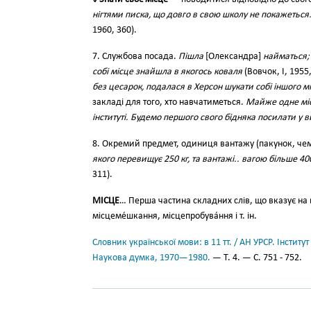
нігтями писка, що довго в свою школу не покажеться.
1960, 360).
7. Службова посада.
Пішла
[Олександра]
найматься; 
собі місце знайшла в якогось коваля
(Вовчок, І, 1955,
без цесарок, подалася в Херсон шукати собі іншого м
закладі для того, хто навчатиметься.
Майже одне міс
інституті. Будемо першого свого бідняка посилати у в
8. Окремий предмет, одиниця вантажу (пакунок, чемод
якого перевищує 250 кг, та вантажі.. вагою більше 4
311).
МІСЦЕ
… Перша частина складних слів, що вказує на 
місцеме́шкання, місцепробува́ння і т. ін.
Словник української мови: в 11 тт. / АН УРСР. Інститут
Наукова думка, 1970—1980.
— Т. 4. — С. 751 - 752.