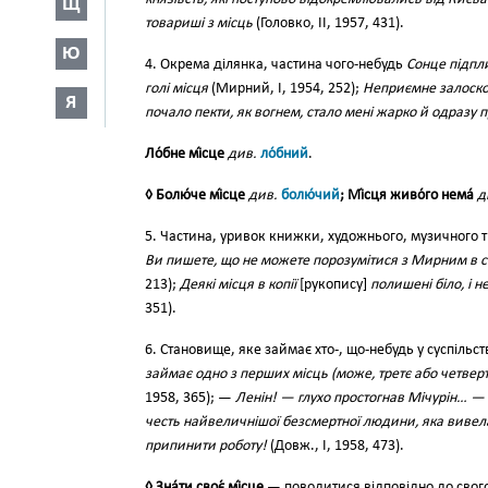
Щ
товариші з місць
(Головко, II, 1957, 431).
Ю
4. Окрема ділянка, частина чого-небудь
Сонце підпли
голі місця
(Мирний, І, 1954, 252);
Неприємне залоскот
Я
почало пекти, як вогнем, стало мені жарко й одразу п
Ло́бне мі́сце
див.
ло́бний
.
◊ Болю́че мі́сце
див.
болю́чий
; Мі́сця живо́го нема́
д
5. Частина, уривок книжки, художнього, музичного тв
Ви пишете, що не можете порозумітися з Мирним в сп
213);
Деякі місця в копії
[рукопису]
полишені біло, і н
351).
6. Становище, яке займає хто-, що-небудь у суспільст
займає одно з перших місць (може, третє або четве
1958, 365); —
Ленін! — глухо простогнав Мічурін… —
честь найвеличнішої безсмертної людини, яка вивела 
припинити роботу!
(Довж., І, 1958, 473).
◊ Зна́ти своє́ мі́сце
— поводитися відповідно до свог