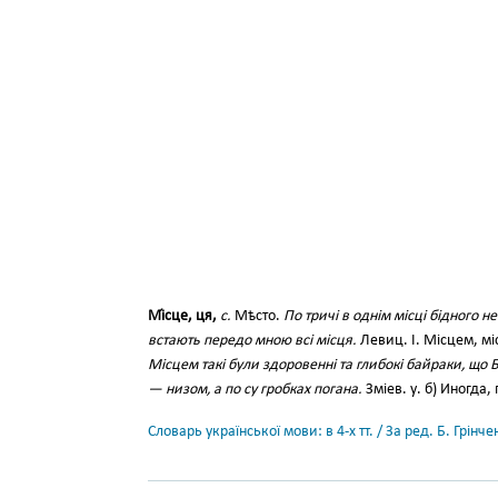
Мі́сце, ця,
с.
Мѣсто.
По тричі в однім місці бідного 
встають передо мною всі місця.
Левиц. І. Місцем, мі
Місцем такі були здоровенні та глибокі байраки, що 
— низом, а по су гробках погана.
Зміев. у. б) Иногда
Словарь української мови: в 4-х тт. / За ред. Б. Грін