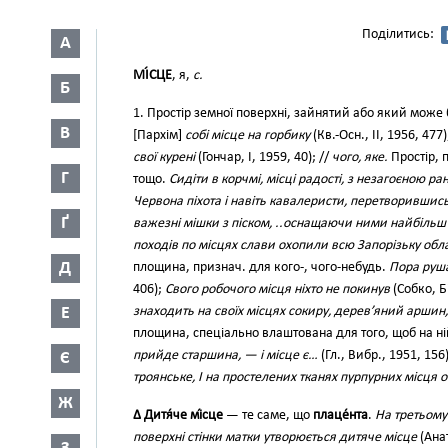
Поділитись:
А
МІ́СЦЕ
, я,
с.
Б
1. Простір земної поверхні, зайнятий або який може
В
[Пархім]
собі місце на горбику
(Кв.-Осн., II, 1956, 477
свої курені
(Гончар, І, 1959, 40); //
чого, яке.
Простір, 
Г
тощо.
Сидіти в корчмі, місці радості, з незагоєною ра
Червона піхота і навіть кавалеристи, перетворившись
Ґ
важезні мішки з піском, ..оснащаючи ними найбільш
походів по місцях слави охопили всю Запорізьку обл
Д
площина, признач. для кого-, чого-небудь.
Пора руша
406);
Свого робочого місця ніхто не покинув
(Собко, Б
Е
знаходить на своїх місцях сокиру, дерев’яний аршин
площина, спеціально влаштована для того, щоб на н
прийде старшина, — і місце є…
(Гл., Вибр., 1951, 156
Є
троянське, І на простелених тканях пурпурних місця 
Ж
∆ Дитя́че мі́сце
— те саме, що
плаце́нта
.
На третьому
поверхні стінки матки утворюється дитяче місце
(Анат