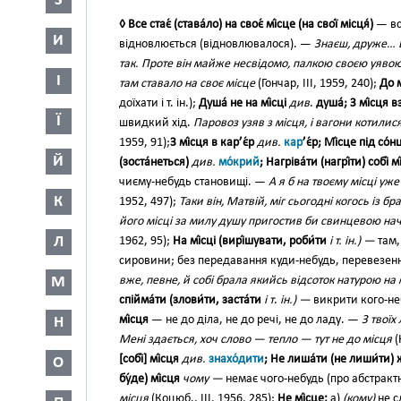
З
◊ Все стає́ (става́ло) на своє́ мі́сце (на свої́ місця́)
— вс
И
відновлюється (відновлювалося). —
Знаєш, друже… Е
так. Проте він майже несвідомо, палкою своєю уяво
І
там ставало на своє місце
(Гончар, III, 1959, 240);
До м
доїхати і т. ін.);
Душа́ не на мі́сці
див
.
душа́; З мі́сця вз
Ї
швидкий хід.
Паровоз узяв з місця, і вагони котил
1959, 91);
З мі́сця в кар’є́р
див.
кар
’є́р; Мі́сце під со́
Й
(зоста́неться)
див.
мо́крий
; Нагріва́ти (нагрі́ти) собі́ м
чиєму-небудь становищі. —
А я б на твоєму місці уж
К
1952, 497);
Таки він, Матвій, міг сьогодні когось із б
його місці за милу душу пригостив би свинцевою на
Л
1962, 95);
На мі́сці (вирі́шувати, роби́ти
і т. ін.) —
там,
сировини; без передавання куди-небудь, перевезення 
М
вже, певне, й собі брала якийсь відсоток натурою на 
спійма́ти (злови́ти, заста́ти
і т
.
ін.) —
викрити кого-неб
мі́сця
— не до діла, не до речі, не до ладу. —
З твоїх
Н
Мені здається, хоч слово — тепло — тут не до місця
(
[собі́] мі́сця
див.
знахо́дити
; Не лиша́ти (не лиши́ти) 
О
бу́де) мі́сця
чому —
немає чого-небудь (про абстрактн
місця
(Коцюб., III, 1956, 285);
Не мі́сце:
а)
(кому)
не с