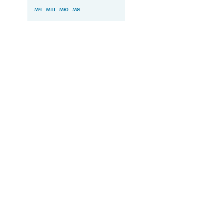
мч
мш
мю
мя