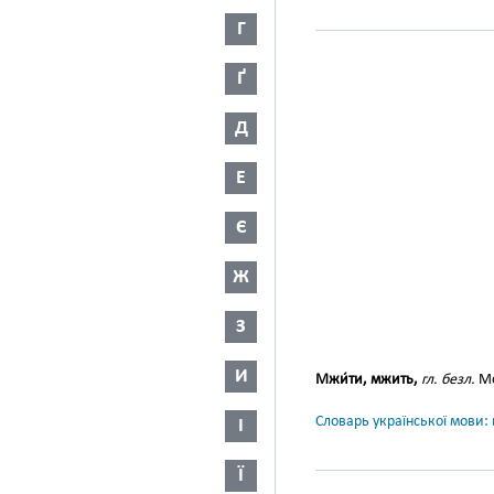
Г
Ґ
Д
Е
Є
Ж
З
И
Мжи́ти, мжить,
гл. безл.
Мо
Словарь української мови: в
І
Ї