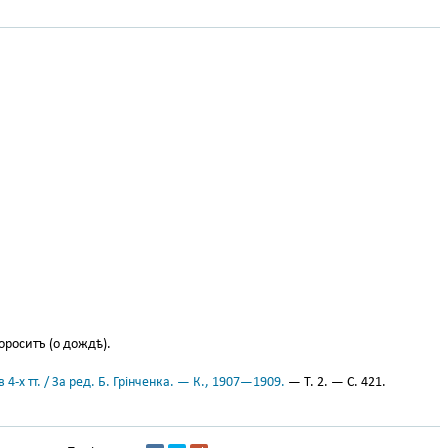
роситъ (о дождѣ).
 4-х тт. / За ред. Б. Грінченка. — К., 1907—1909.
— Т. 2. — С. 421.