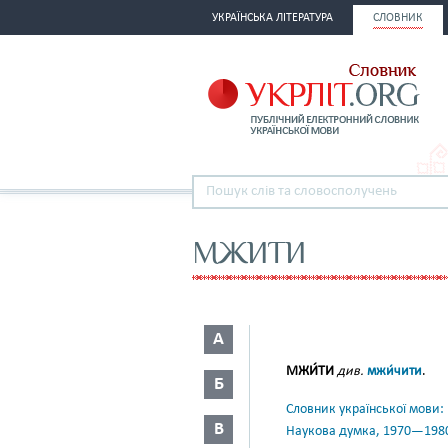
УКРАЇНСЬКА ЛІТЕРАТУРА
СЛОВНИК
МЖИТИ
А
МЖИ́ТИ
див.
мжи́чити
.
Б
Словник української мови: в 
В
Наукова думка, 1970—198