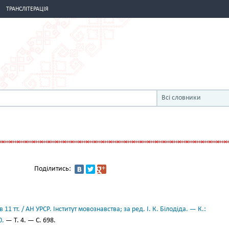
ТРАНСЛІТЕРАЦІЯ
Всі словники
Поділитись:
11 тт. / АН УРСР. Інститут мовознавства; за ред. І. К. Білодіда. — К.:
0.
— Т. 4. — С. 698.