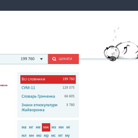
199 760
ШУКАТИ
Всі словники
199 760
СУМ-11
129 375
Словарь Грінченка
66 605
Знаки етнокультури
3 780
Жайворонка
ма
мг
ме
мж
мз
ми
мі
мл
мн
мо
мр
мс
мт
му