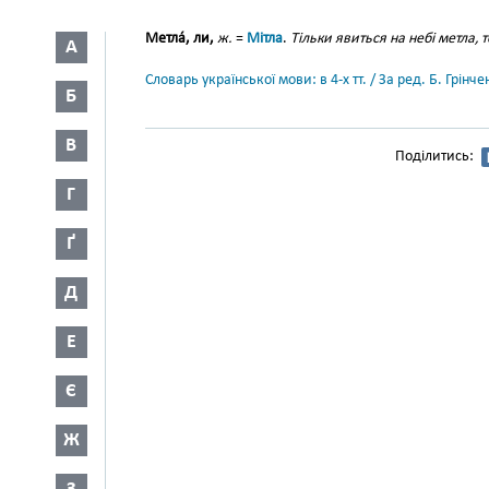
Метла́, ли,
ж.
=
Мітла
.
Тільки явиться на небі метла, т
А
Словарь української мови: в 4-х тт. / За ред. Б. Грін
Б
В
Поділитись:
Г
Ґ
Д
Е
Є
Ж