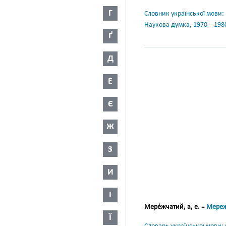
Г
Словник української мови: в 
Наукова думка, 1970—198
Ґ
Д
Е
Є
Ж
З
И
І
Мере́жчатий, а, е.
=
Мере
Ї