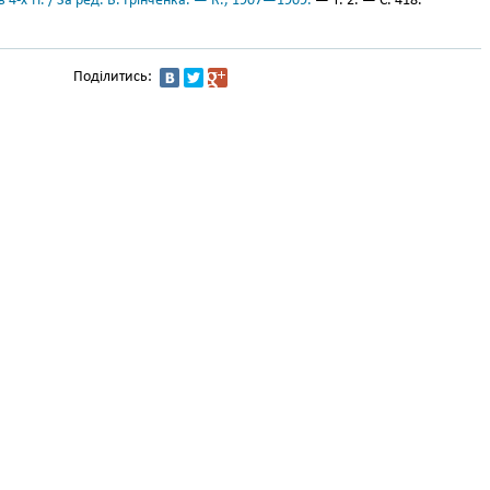
 4-х тт. / За ред. Б. Грінченка. — К., 1907—1909.
— Т. 2. — С. 418.
Поділитись: