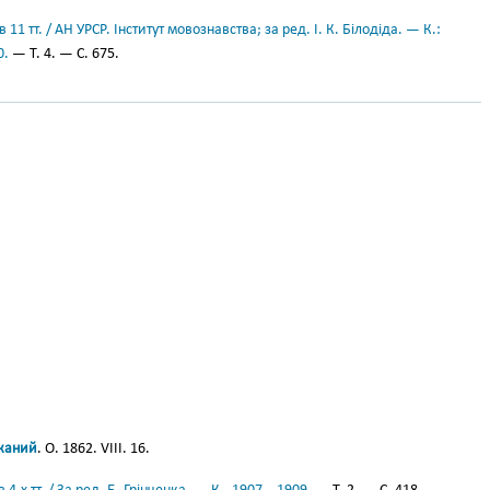
11 тт. / АН УРСР. Інститут мовознавства; за ред. І. К. Білодіда. — К.:
0.
— Т. 4. — С. 675.
жаний
. О. 1862. VIII. 16.