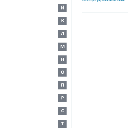
Словарь української мови: в
Й
К
Л
М
Н
О
П
Р
С
Т