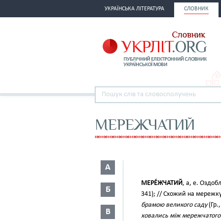
УКРАЇНСЬКА ЛІТЕРАТУРА
СЛОВНИК
МЕРЕЖЧАТИЙ
А
МЕРЕ́ЖЧАТИЙ
, а, е. Озд
Б
341); // Схожий на мереж
брамою великого саду
(Гр.,
В
ховались між мережчатого 