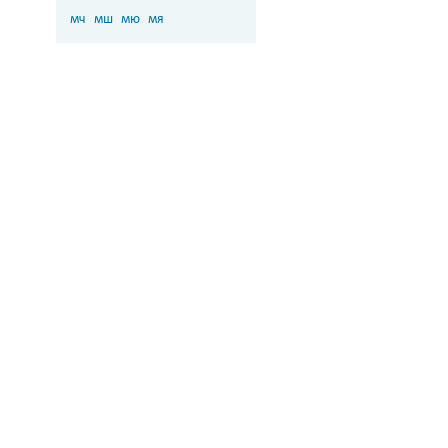
мч
мш
мю
мя