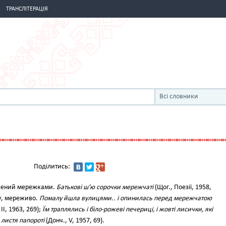
ТРАНСЛІТЕРАЦІЯ
Всі словники
Поділитись:
облений мережками.
Батькові ш’ю сорочки мережчаті
(Щог., Поезії, 1958,
ку, мереживо.
Помалу йшла вулицями.. і опинилась перед мережчатою
 II, 1963, 269);
Їм траплялись і біло-рожеві печериці, і жовті лисички, які
листя папороті
(Донч., V, 1957, 69).