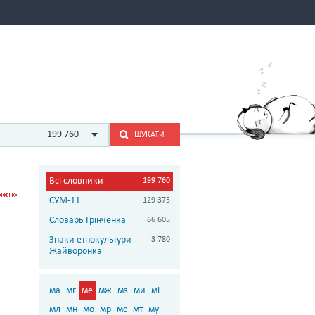
199 760
ШУКАТИ
Всі словники
199 760
СУМ-11
129 375
Словарь Грінченка
66 605
Знаки етнокультури
3 780
Жайворонка
ма
мг
ме
мж
мз
ми
мі
мл
мн
мо
мр
мс
мт
му