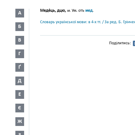
Меде́ць, дцю,
м.
Ум. отъ
мед
.
А
Словарь української мови: в 4-х тт. / За ред. Б. Грін
Б
В
Поділитись:
Г
Ґ
Д
Е
Є
Ж