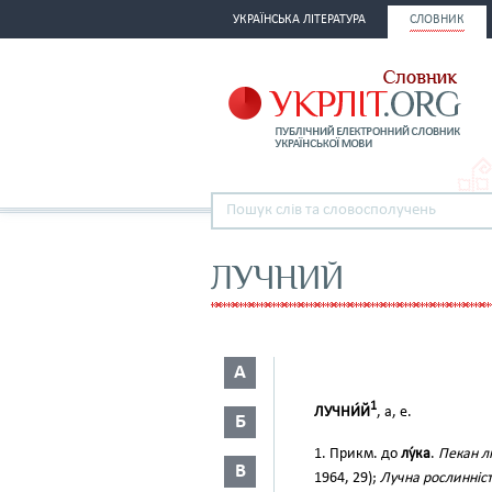
УКРАЇНСЬКА ЛІТЕРАТУРА
СЛОВНИК
ЛУЧНИЙ
А
1
ЛУЧНИ́Й
, а, е.
Б
1. Прикм. до
лу́ка
.
Пекан лю
В
1964, 29);
Лучна рослинніст