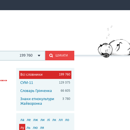
199 760
ШУКАТИ
Всі словники
199 760
СУМ-11
129 375
Словарь Грінченка
66 605
Знаки етнокультури
3 780
Жайворонка
ла
ле
лж
ли
лі
лк
лл
ло
лу
ль
лю
ля