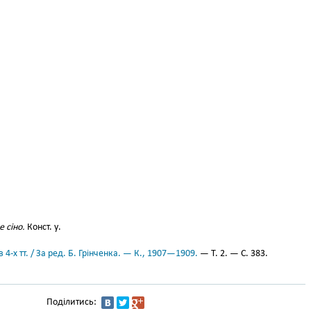
 сіно.
Конст. у.
 4-х тт. / За ред. Б. Грінченка. — К., 1907—1909.
— Т. 2. — С. 383.
Поділитись: