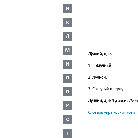
Й
К
Л
М
Лу́чний, а, е.
Н
1) =
Влучний
.
2) Лучной.
О
3) Согнутый въ дугу.
П
Лучни́й, а́, е́
Луговой.
Лучне
Р
Словарь української мови: в
С
Т