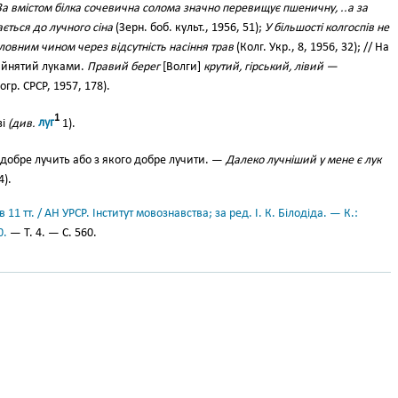
За вмістом білка сочевична солома значно перевищує пшеничну, ..а за
ться до лучного сіна
(Зерн. боб. культ., 1956, 51);
У більшості колгоспів не
ловним чином через відсутність насіння трав
(Колг. Укр., 8, 1956, 32); // На
зайнятий луками.
Правий берег
[Волги]
крутий, гірський, лівий —
огр. СРСР, 1957, 178).
1
зі
(див.
луг
1).
добре лучить або з якого добре лучити. —
Далеко лучніший у мене є лук
4).
11 тт. / АН УРСР. Інститут мовознавства; за ред. І. К. Білодіда. — К.:
0.
— Т. 4. — С. 560.