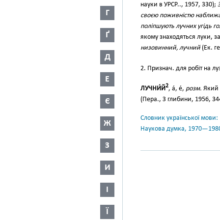
науки в УРСР.., 1957, 330);
Г
своєю поживністю наближає
поліпшують лучних угідь го
Ґ
якому знаходяться луки, 
низовинний, лучний
(Ек. ге
Д
2. Признач. для робіт на лу
Е
2
ЛУЧНИ́Й
, а́, е́,
розм.
Який 
(Пера., З глибини, 1956, 34
Є
Словник української мови: в 
Ж
Наукова думка, 1970—198
З
И
І
Ї