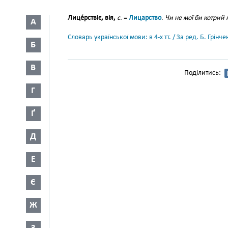
Лице́рствіє, вія,
с.
=
Лицарство
.
Чи не мої би котрий 
А
Словарь української мови: в 4-х тт. / За ред. Б. Грін
Б
В
Поділитись:
Г
Ґ
Д
Е
Є
Ж