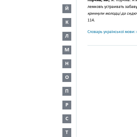
Корчма, ми,
ж.
Корчма.
А 
лемковъ устраивать забаву
Й
крикнули молодці да сидюч
114.
К
Словарь української мови: в
Л
М
Н
О
П
Р
С
Т