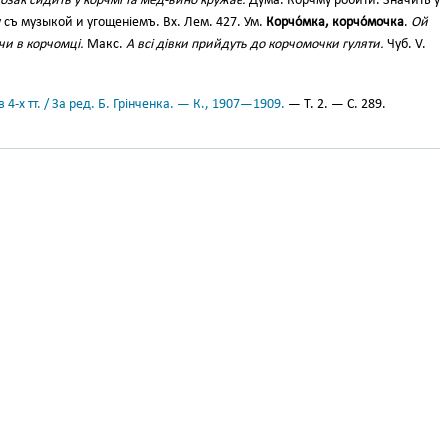
козак сидить у корчмі та мед-вино кружає.
Дума. Корчму робити. Значить у
 съ музыкой и угощеніемъ. Вх. Лем. 427. Ум.
Корчо́мка, корчо́мочка
.
Ой
и в корчомці.
Макс.
А всі дівки прийдуть до корчомочки гуляти.
Чуб. V.
 4-х тт. / За ред. Б. Грінченка. — К., 1907—1909.
— Т. 2. — С. 289.