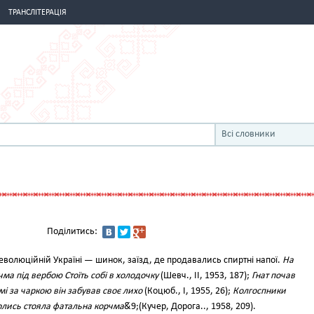
ТРАНСЛІТЕРАЦІЯ
Всі словники
Поділитись:
еволюційній Україні — шинок, заїзд, де продавались спиртні напої.
На
чма під вербою Стоїть собі в холодочку
(Шевч., II, 1953, 187);
Гнат почав
і за чаркою він забував своє лихо
(Коцюб., І, 1955, 26);
Колгоспники
колись стояла фатальна корчма
&́9;(Кучер, Дорога.., 1958, 209).