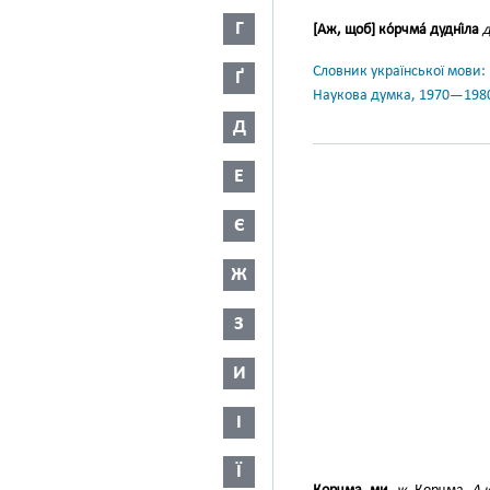
Г
[Аж, щоб] ко́рчма́ дудні́ла
д
Словник української мови: в 
Ґ
Наукова думка, 1970—198
Д
Е
Є
Ж
З
И
І
Ї