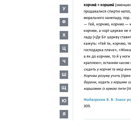
корчма́ = коршма́
(зменше
У
продавалися спиртні напої,
морального занепаду, пop. 
Ф
— Гей, корчмо, корчмо — кн
корчми, а чорт церкви не 
Х
ладу («Де Біг церк­ву стави
кажуть: «Гей ти, корчмо, ти
Ц
господарка плаче», «Жінка 
а як до корчми, то й у но
Ч
краплею»; останнім часом з
сидить у корчмі та мед-ви
Ш
Корчма розуму учить
(прик
барани, хо­дять з коршми з
Щ
коршомки із ку­мою пити
(пі
Жайворонок В. В. Знаки укр
Ю
309.
Я