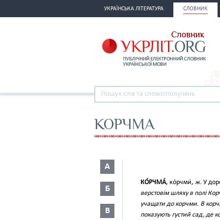
УКРАЇНСЬКА ЛІТЕРАТУРА
СЛОВНИК
КОРЧМА
А
КО́РЧМА́
, ко́рчми́,
ж.
У дор
Б
верстовім шляху в полі Кор
учащати до корчми. В корчм
В
показують густий сад, де 