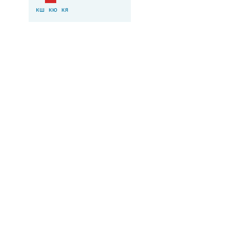
кш
кю
кя