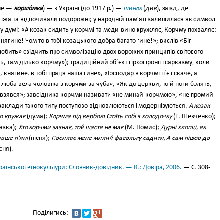
не —
коршо́мка
) — в Україні (до 1917 р.) —
шинок
(
див
), заїзд, де
 їжа та відпочивали подорожні; у народній пам’яті за­лишилася як символ
у думі: «А козак си­дить у корчмі та меди-вино круж­ляє, Корчму похваляє:
ягине! Чом то в тобі козацького добра багато ги­не!»; вислів «Біг
любить» свідчить про символізацію двох ворожих прин­ципів світового
ть, там дідько корчму»); традиційний об’єкт гіркої іронії і сарказму, коли
, княгине, в тобі праця наша гине», «Господар в корчмі п’є і скаче, а
люба вела чоловіка з кор­чми за чуба», «Як до церкви, то й ноги болять,
ги взявся»; завсідника корчми називати «не минай-корчмою», «не промий-
аклади такого типу посту­пово відновлюються і модернізую­ться.
А козак
но кружає
(дума);
Корчма під вербою Стоїть собі в холодочку
(Т. Шевченко);
азка);
Хто корчми зазнає, той щастя не має
(М. Номис);
Дурні хлопці, як
авше п’яні
(пісня);
Посилає мене милий фасольку сади­ти, А сам пішов до
сня).
аїнської етнокультури: Словник-довідник. — К.: Довіра, 2006.
— С. 308-
Поділитись: