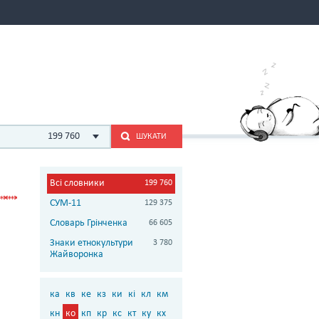
199 760
ШУКАТИ
Всі словники
199 760
СУМ-11
129 375
Словарь Грінченка
66 605
Знаки етнокультури
3 780
Жайворонка
ка
кв
ке
кз
ки
кі
кл
км
кн
ко
кп
кр
кс
кт
ку
кх