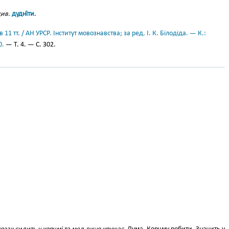
ив.
дудні́ти
.
11 тт. / АН УРСР. Інститут мовознавства; за ред. І. К. Білодіда. — К.:
0.
— Т. 4. — С. 302.