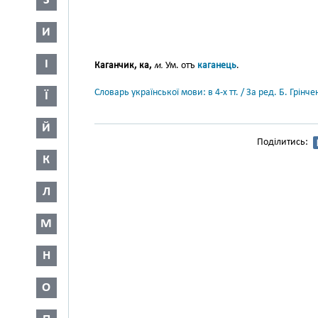
З
И
І
Каганчик, ка,
м.
Ум. отъ
каганець
.
Словарь української мови: в 4-х тт. / За ред. Б. Грін
Ї
Й
Поділитись:
К
Л
М
Н
О