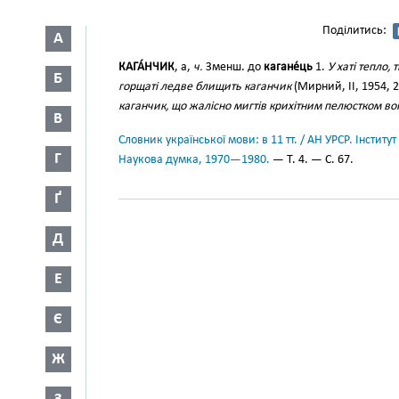
Поділитись:
А
КАГА́НЧИК
, а,
ч.
Зменш. до
кагане́ць
1.
У хаті тепло,
Б
горщаті ледве блищить каганчик
(Мирний, II, 1954, 
каганчик, що жалісно мигтів крихітним пелюстком во
В
Словник української мови: в 11 тт. / АН УРСР. Інститут
Г
Наукова думка, 1970—1980.
— Т. 4. — С. 67.
Ґ
Д
Е
Є
Ж