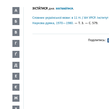
ЗІСТА́ТИСЯ
див.
зостава́тися
.
А
Словник української мови: в 11 тт. / АН УРСР. Інститут
Б
Наукова думка, 1970—1980.
— Т. 3. — С. 579.
В
Поділитись:
Г
Ґ
Д
Е
Є
Ж