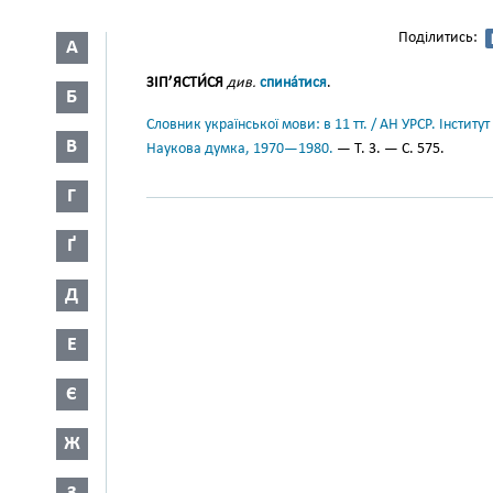
Поділитись:
А
ЗІП’ЯСТИ́СЯ
див.
спина́тися
.
Б
Словник української мови: в 11 тт. / АН УРСР. Інститут
В
Наукова думка, 1970—1980.
— Т. 3. — С. 575.
Г
Ґ
Д
Е
Є
Ж