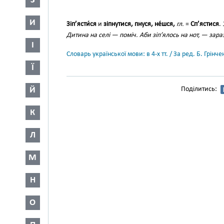
З
И
Зіп’ясти́ся
и
зіпнутися, пнуся, не́шся,
гл.
=
Сп’ястися
.
Дитина на селі — поміч. Аби зіп’ялось на нот, — зараз
І
Словарь української мови: в 4-х тт. / За ред. Б. Грін
Ї
Й
Поділитись:
К
Л
М
Н
О