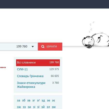
199 760
ШУКАТИ
Всі словники
199 760
СУМ-11
129 375
Словарь Грінченка
66 605
Знаки етнокультури
3 780
Жайворонка
за
зб
зв
зг
зґ
зд
зе
зє
зж
зз
зи
зі
зї
зй
зл
зм