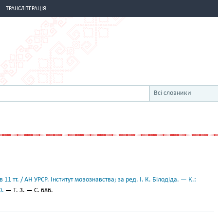
ТРАНСЛІТЕРАЦІЯ
Всі словники
11 тт. / АН УРСР. Інститут мовознавства; за ред. І. К. Білодіда. — К.:
0.
— Т. 3. — С. 686.