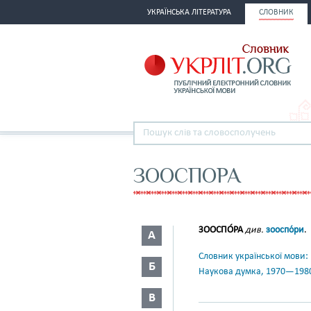
УКРАЇНСЬКА ЛІТЕРАТУРА
СЛОВНИК
ЗООСПОРА
ЗООСПО́РА
див.
зооспо́ри
.
А
Словник української мови: в 
Б
Наукова думка, 1970—198
В