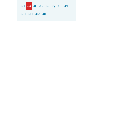
зн
зо
зп
зр
зс
зу
зц
зч
зш
зщ
зю
зя