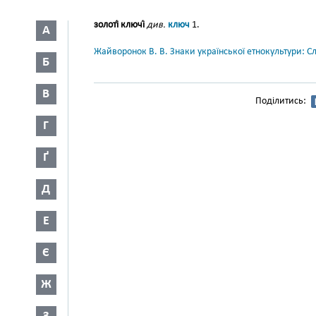
золоті́ ключі́
див.
ключ
1.
А
Жайворонок В. В. Знаки української етнокультури: С
Б
В
Поділитись:
Г
Ґ
Д
Е
Є
Ж