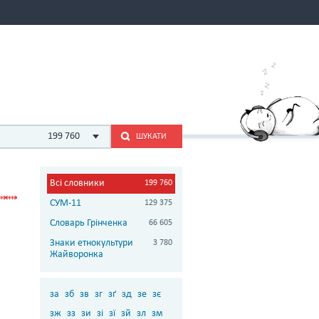
199 760
ШУКАТИ
Всі словники
199 760
СУМ-11
129 375
Словарь Грінченка
66 605
Знаки етнокультури
3 780
Жайворонка
за
зб
зв
зг
зґ
зд
зе
зє
зж
зз
зи
зі
зї
зй
зл
зм