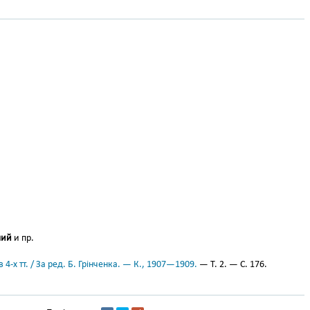
лий
и пр.
 4-х тт. / За ред. Б. Грінченка. — К., 1907—1909.
— Т. 2. — С. 176.