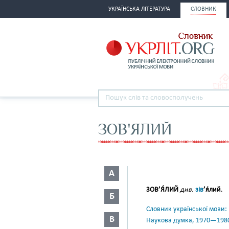
УКРАЇНСЬКА ЛІТЕРАТУРА
СЛОВНИК
ЗОВ'ЯЛИЙ
А
ЗОВ’Я́ЛИЙ
див.
зів
’я́лий
.
Б
Словник української мови: в 
В
Наукова думка, 1970—198