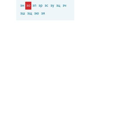
зн
зо
зп
зр
зс
зу
зц
зч
зш
зщ
зю
зя