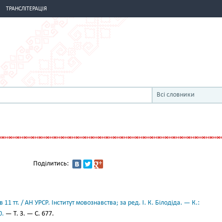
ТРАНСЛІТЕРАЦІЯ
Всі словники
Поділитись:
11 тт. / АН УРСР. Інститут мовознавства; за ред. І. К. Білодіда. — К.:
0.
— Т. 3. — С. 677.