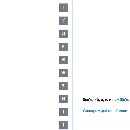
Г
Ґ
Д
Е
Є
Ж
З
И
Зов’ялий, а, е. и пр
=
Зів
’я
Словарь української мови: в
І
Ї