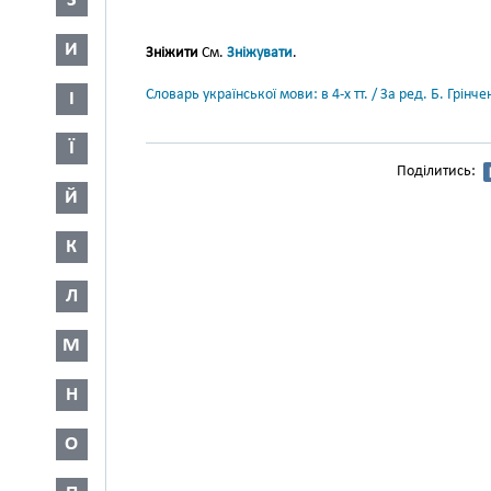
З
И
Зніжити
См.
Зніжувати
.
Словарь української мови: в 4-х тт. / За ред. Б. Грін
І
Ї
Поділитись:
Й
К
Л
М
Н
О