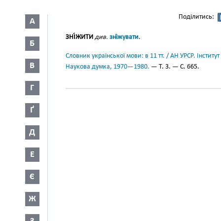
Поділитись:
А
ЗНІ́ЖИТИ
див.
зні́жувати
.
Б
Словник української мови: в 11 тт. / АН УРСР. Інститут
В
Наукова думка, 1970—1980.
— Т. 3. — С. 665.
Г
Ґ
Д
Е
Є
Ж