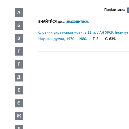
Поділитись:
А
ЗНАЙТИ́СЯ
див.
знахо́дитися
.
Б
Словник української мови: в 11 тт. / АН УРСР. Інститут
В
Наукова думка, 1970—1980.
— Т. 3. — С. 639.
Г
Ґ
Д
Е
Є
Ж