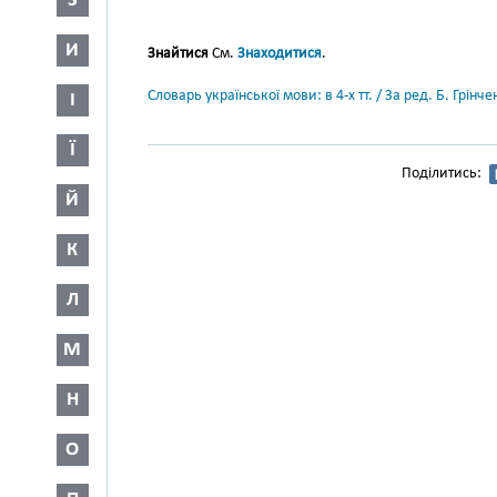
З
И
Знайтися
См.
Знаходитися
.
Словарь української мови: в 4-х тт. / За ред. Б. Грін
І
Ї
Поділитись:
Й
К
Л
М
Н
О