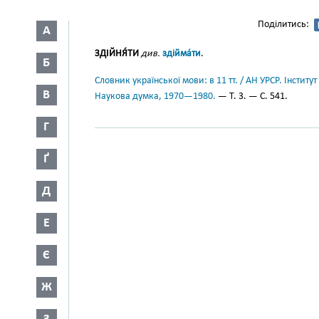
Поділитись:
А
ЗДІЙНЯ́ТИ
див.
здійма́ти
.
Б
Словник української мови: в 11 тт. / АН УРСР. Інститут
В
Наукова думка, 1970—1980.
— Т. 3. — С. 541.
Г
Ґ
Д
Е
Є
Ж