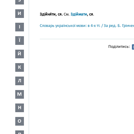
З
И
Здійня́ти, ся.
См.
Здіймати
, ся
.
Словарь української мови: в 4-х тт. / За ред. Б. Грін
І
Ї
Поділитись:
Й
К
Л
М
Н
О