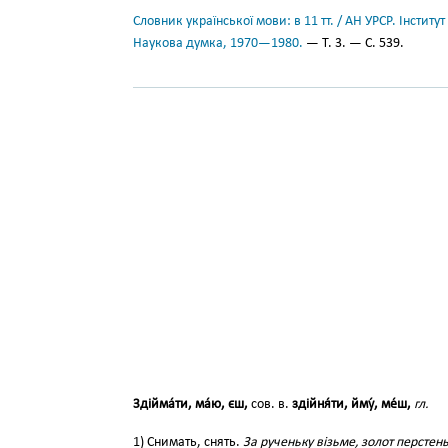
Словник української мови: в 11 тт. / АН УРСР. Інститут
Наукова думка, 1970—1980.
— Т. 3. — С. 539.
Здійма́ти, ма́ю, єш,
сов. в.
здійня́ти, йму́, ме́ш,
гл.
1) Снимать, снять.
За рученьку візьме, золот перстен