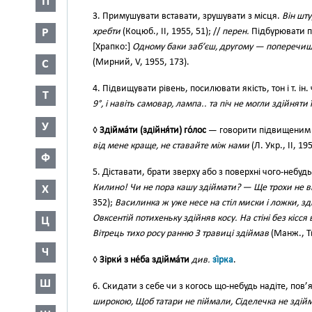
П
3. Примушувати вставати, зрушувати з місця.
Він шту
Р
хребти
(Коцюб., II, 1955, 51); //
перен.
Підбурювати пр
[Xрапко:]
Одному баки заб’єш, другому — поперечиш,—
(Мирний, V, 1955, 173).
С
4. Підвищувати рівень, посилювати якість, тон і т. ін
Т
9°, і навіть самовар, лампа.. та піч не могли здійняти 
У
◊
Здійма́ти (здійня́ти) го́лос
— говорити підвищеним
від мене краще, не ставайте між нами
(Л. Укр., II, 195
Ф
5. Діставати, брати зверху або з поверхні чого-небудь 
Килино! Чи не пора кашу здіймати? — Ще трохи не в
Х
352);
Василинка ж уже несе на стіл миски і ложки, зд
Овксентій потихеньку здійняв косу. На стіні без кісся 
Ц
Вітрець тихо росу ранню З травиці здіймав
(Манж., Тв
Ч
◊
Зірки́ з не́ба здійма́ти
див.
зі́рка
.
Ш
6. Скидати з себе чи з когось що-небудь надіте, пов’яз
широкою, Щоб татари не піймали, Сіделечка не здій