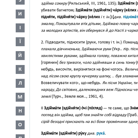
З
здійма сокиру
(Рильський, III, 1961, 135);
Здійма́ти (з
убивати багнетом;
Здійма́ти (здійня́ти) ча́рку (ке́лих
И
підня́ти, підійня́ти) ча́рку (ке́лих
і т. ін.
) (
див.
підніма́
змалку, Покоштували втіх дітьми, Здіймаю повну чар
І
за молодих артистів, він обернувся й до Насті з чарк
Ї
2. Підводити, підносити (руки, голову і т. ін.)
Помандр
плакала дівчинонька, Здіймаючи руки
(Укр.. лір. пісн
Й
хвилястими рухами, здіймала голову, поважно хитала
[горянин]
без тривоги, чоло здійнявши в синь тонку
(
К
небудь, височіти, вирізнятися на фоні чогось.
Величе
над лісом свою круглу кучеряву шапку, .. був зламан
Л
Возвеличувати кого-, що-небудь.
Як пісня України, ти
народу, До світових, далековидних веж Підносиш че
М
землі
(Турч., Земле моя.., 1961, 4).
◊
Здійма́ти (здійня́ти) о́чі (по́гляд)
— те саме, що
Зніма
Н
погляд він здійма, щоб там знайти собі відраду
(Граб.
сірій безодні прискають на всі боки промінчики здив
О
Здійма́ти (здійня́ти) ру́ку
див.
рука́
.