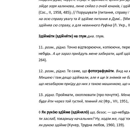
зійде зоря калинова, лине сяйво з очей юнаків, і зд
(Сос., II, 1958, 485); // Порушувати (питання, справу і т
на осю справу увагу та й здійме питання в Думі…
(Мир
здійняв сю справу, а для невинного Руфіна
(Л. Укр., I
Здійма́ти (здійня́ти) на глум
див.
глум.
11.
розм., рідко.
Точно відтворюючи, копіюючи, перено
небудь.
А це зараз прийдуть мене забирати, щоб зді
264).
12.
розм., рідко.
Те саме, що
фотографува́ти
.
Вид на х
Мишею і там дещо здіймали, але я ще їх знімків не 
що незабаром приїду до них з такою машинкою, що 
13.
рідко.
Проймати, охоплювати (про почуття).
Мене 
буде йти через той густий, темний ліс
(Фр., VII, 1951,
◊
Як руко́ю зді́йме (здійняло́)
що, безос.—
що-небудь 
ти заслаб, товаришу начальник? Ну, ходім же, годі тобі
як рукою здійме
(Кучер, Трудна любов, 1960, 139).