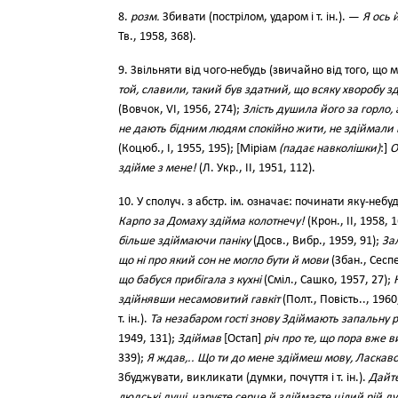
8.
розм.
Збивати (пострілом, ударом і т. ін.). —
Я ось 
Тв., 1958, 368).
9. Звільняти від чого-небудь (звичайно від того, що 
той, славили, такий був здатний, що всяку хворобу з
(Вовчок, VI, 1956, 274);
Злість душила його за горло,
не дають бідним людям спокійно жити, не здіймали 
(Коцюб., І, 1955, 195); [Міріам
(падає навколішки)
:]
О
здійме з мене!
(Л. Укр., II, 1951, 112).
10. У сполуч. з абстр. ім. означає: починати яку-неб
Карпо за Домаху здійма колотнечу!
(Крон., II, 1958, 
більше здіймаючи паніку
(Досв., Вибр., 1959, 91);
Зал
що ні про який сон не могло бути й мови
(Збан., Сеспе
що бабуся прибігала з кухні
(Сміл., Сашко, 1957, 27);
здійнявши несамовитий гавкіт
(Полт., Повість.., 1960
т. ін.).
Та незабаром гості знову Здіймають запальну 
1949, 131);
Здіймав
[Остап]
річ про те, що пора вже 
339);
Я ждав,.. Що ти до мене здіймеш мову, Ласкав
Збуджувати, викликати (думки, почуття і т. ін.).
Дайте
людські душі, чаруєте серце й здіймаєте цілий рій ду