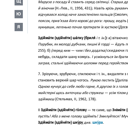
Щ
Марусю з посаду й ставить серед світлиці. Старша др
й віночки
(Н.-Лев., II, 1956, 431);
Навіть крізь рукавич
Ю
відчувався холод наче закостенілих пальців
(Смолич, 
поясок, прив’язав його корові до рога: прошу, ведіть
(
Я
хукнувши, легенько почав протирати їх хусткою
(Досв.
Здійма́ти (здійня́ти) ша́пку (бриля́
і т. ін.
):
а) вітаючис
Парубки, як молоді дубчаки, пишні й горді — йдуть 
255); б)
(перед ким — чим і без додатка)
скидаючи го
небудь, складати шану комусь.
І усміхнуться їм брат
заграв, стальні здіймаючи шоломи перед геройством 
7. Зрізуючи, зрубуючи, спилюючи і т. ін., видаляти з
становить верхній шар чогось.
Рукою пестить
[Даліла
Одною кучері до себе любо горне, А другою їх з голо
майстерні щось виточуєш або стружеш — усім тілом р
здіймаєш
(Стельмах, II, 1962, 178).
◊
Здійма́ти (здійня́ти) го́лову
— те саме, що
Зніма́ти (
пустіть! Або з мене голову здійміть! Змилуйтеся! М
Здійма́ти (здійня́ти) шку́ру
див.
шку́ра
.