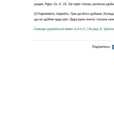
шкури.
Рудч. Ск. II. 15.
На поріг ступає, шапочку здійм
2) Поднимать, поднять.
Гуки до Бога здіймає, Господ
що не здійме орда рук. Орда руки ізняла і козака зан
Словарь української мови: в 4-х тт. / За ред. Б. Грін
Поділитись: