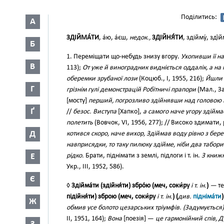
Поділитись:
А
ЗДІЙМА́ТИ
, а́ю, а́єш,
недок.,
ЗДІЙНЯ́ТИ
, здійму́, зді
Б
1. Переміщати що-небудь знизу вгору.
Ухопивши її на
В
113);
От уже й виноградник видніється оддалік, а н
оберемки зрубаної лози
(Коцюб., І, 1955, 216);
Йшли 
Г
грізнім гулі демонстрацій Робітничі прапори
(Мал., За
[мосту]
перший, погрозливо здійнявши над головою в
Ґ
//
безос. Виступа
[Хапко],
а самого наче угору здійма
полетить
(Вовчок, VI, 1956, 277); // Високо здимати
Д
котився скоро, наче вихор, Здіймав воду рівно з бер
навприсядки, то таку пилюку здійме, ніби два табори
Е
рідко.
Брати, піднімати з землі, підлоги і т. ін.
З книж
Укр., III, 1952, 586).
Є
◊
Здійма́ти (здійня́ти) збро́ю (меч, соки́ру
і т. ін.
)
—
те
підійня́ти) зброю (меч, соки́ру
і т. ін.
) (
див.
підніма́ти
)
Ж
обмив усе болото цезарських тріумфів. (Задумується)
II, 1951, 164);
Вона
[поезія] —
це гармонійний спів, Д