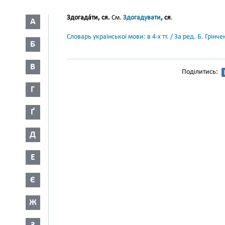
Здогада́ти, ся.
См.
Здогадувати
, ся
.
А
Словарь української мови: в 4-х тт. / За ред. Б. Грін
Б
В
Поділитись:
Г
Ґ
Д
Е
Є
Ж