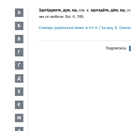
Здога́дувати, дую, єш,
сов. в.
здогада́ти, да́ю, єш,
гл.
А
ми ся любили.
Гол. II. 749.
Б
Словарь української мови: в 4-х тт. / За ред. Б. Грін
В
Поділитись:
Г
Ґ
Д
Е
Є
Ж