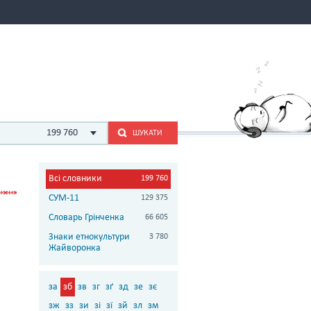
199 760
ШУКАТИ
Всі словники
199 760
СУМ-11
129 375
Словарь Грінченка
66 605
Знаки етнокультури
3 780
Жайворонка
за
зб
зв
зг
зґ
зд
зе
зє
зж
зз
зи
зі
зї
зй
зл
зм