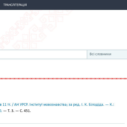
ТРАНСЛІТЕРАЦІЯ
Всі словники
11 тт. / АН УРСР. Інститут мовознавства; за ред. І. К. Білодіда. — К.:
0.
— Т. 3. — С. 451.