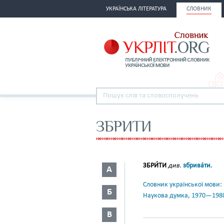
УКРАЇНСЬКА ЛІТЕРАТУРА
СЛОВНИК
ЗБРИТИ
ЗБРИ́ТИ
див.
збрива́ти
.
А
Словник української мови: в 
Б
Наукова думка, 1970—198
В