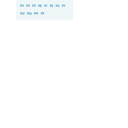
зн
зо
зп
зр
зс
зу
зц
зч
зш
зщ
зю
зя