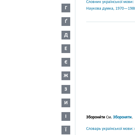
Словник української мови: в 
Г
Наукова думка, 1970—198
Ґ
Д
Е
Є
Ж
З
И
І
Зборони́ти
См.
Збороняти
.
Словарь української мови: в
Ї