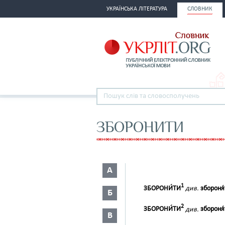
УКРАЇНСЬКА ЛІТЕРАТУРА
СЛОВНИК
ЗБОРОНИТИ
А
1
ЗБОРОНИ́ТИ
див.
збороня́
Б
2
ЗБОРОНИ́ТИ
див.
збороня́
В