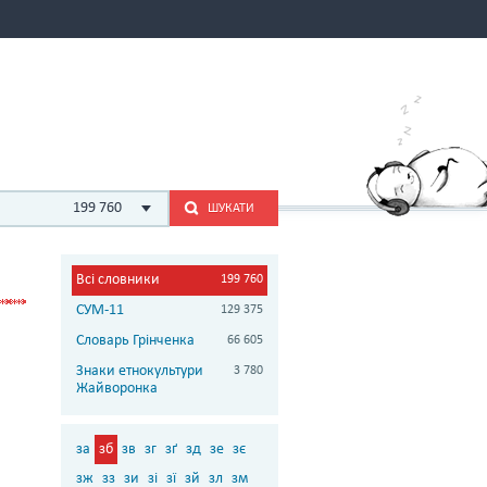
199 760
ШУКАТИ
Всі словники
199 760
СУМ-11
129 375
Словарь Грінченка
66 605
Знаки етнокультури
3 780
Жайворонка
за
зб
зв
зг
зґ
зд
зе
зє
зж
зз
зи
зі
зї
зй
зл
зм