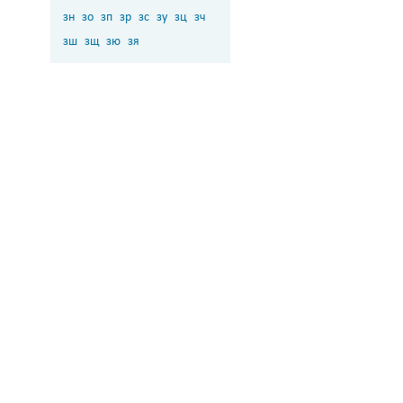
зн
зо
зп
зр
зс
зу
зц
зч
зш
зщ
зю
зя