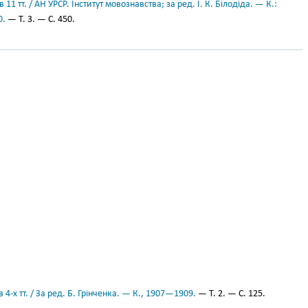
11 тт. / АН УРСР. Інститут мовознавства; за ред. І. К. Білодіда. — К.:
0.
— Т. 3. — С. 450.
 4-х тт. / За ред. Б. Грінченка. — К., 1907—1909.
— Т. 2. — С. 125.