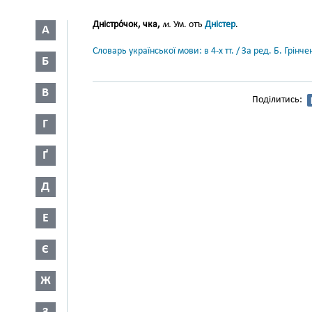
Дністро́чок, чка,
м.
Ум. отъ
Дністер
.
А
Словарь української мови: в 4-х тт. / За ред. Б. Грін
Б
В
Поділитись:
Г
Ґ
Д
Е
Є
Ж