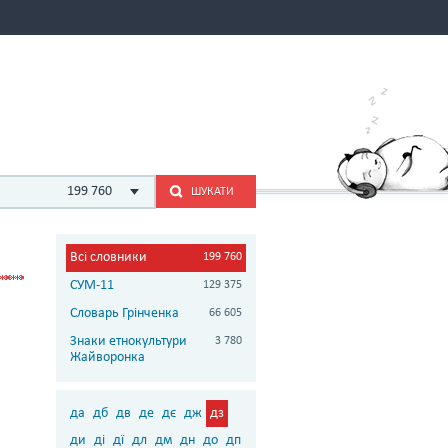
199 760
ШУКАТИ
Всі словники
199 760
СУМ-11
129 375
Словарь Грінченка
66 605
Знаки етнокультури
3 780
Жайворонка
да
дб
дв
де
дє
дж
дз
ди
ді
дї
дл
дм
дн
до
дп