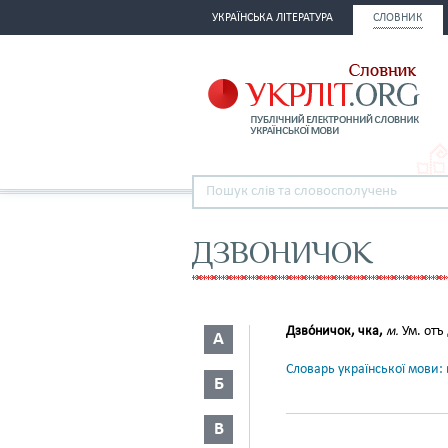
УКРАЇНСЬКА ЛІТЕРАТУРА
СЛОВНИК
ДЗВОНИЧОК
Дзво́ничок, чка,
м.
Ум. отъ
А
Словарь української мови: в
Б
В