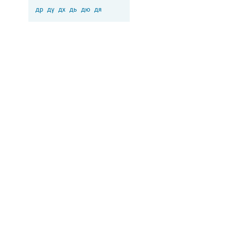
др
ду
дх
дь
дю
дя