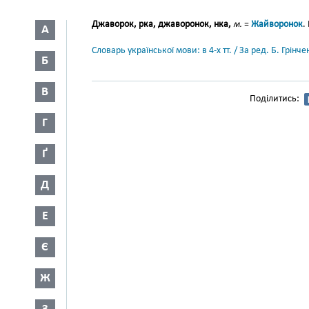
Джаворок, рка, джаворонок, нка,
м.
=
Жайворонок
.
А
Словарь української мови: в 4-х тт. / За ред. Б. Грін
Б
В
Поділитись:
Г
Ґ
Д
Е
Є
Ж