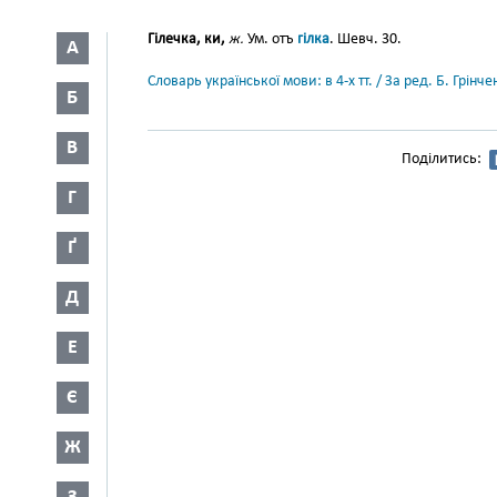
Гілечка, ки,
ж.
Ум. отъ
гілка
. Шевч. 30.
А
Словарь української мови: в 4-х тт. / За ред. Б. Грін
Б
В
Поділитись:
Г
Ґ
Д
Е
Є
Ж