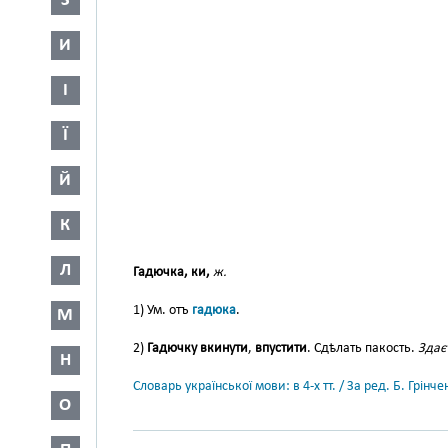
З
И
І
Ї
Й
К
Л
Гадючка, ки,
ж.
1) Ум. отъ
гадюка
.
М
2)
Гадючку вкинути
,
впустити
. Сдѣлать пакость.
Здає
Н
Словарь української мови: в 4-х тт. / За ред. Б. Грін
О