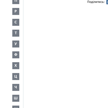
П
Поділитись:
Р
С
Т
У
Ф
Х
Ц
Ч
Ш