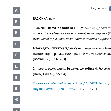
Поділитись:
А
ГАДЮ́ЧКА
, и,
ж.
Б
1. Зменш.-пестл. до
гадю́ка
1. —
Диви, яка чудесна ч
В
порівн.
Батіг в’ється за ним по землі, наче гадючка
(К
вузенькою гадючкою, розливається тепер в широке 
Г
◊ Закида́ти (пуска́ти) гадю́чку
— говорити або робит
пустив
(Укр.. присл.., 1955, 152);
Се так на мене заки
Ґ
(Вовчок, VI, 1956, 263).
Д
2.
перен., розм., рідко.
Те саме, що
змі́йка
4.
На сукн
(Панч, Синів.., 1959, 4).
Е
Словник української мови: в 11 тт. / АН УРСР. Інститут
Є
Наукова думка, 1970—1980.
— Т. 2. — С. 11.
Ж