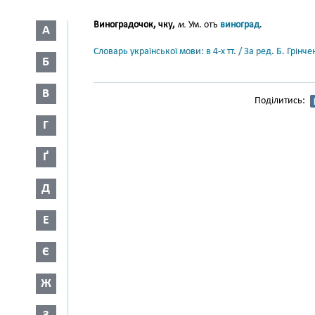
Виноградочок, чку,
м.
Ум. отъ
виноград
.
А
Словарь української мови: в 4-х тт. / За ред. Б. Грін
Б
В
Поділитись:
Г
Ґ
Д
Е
Є
Ж