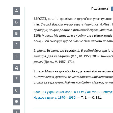
Поділитись:
А
ВЕРСТА́Т
, а,
ч.
1. Примітивне дерев’яне устаткування
Б
т. ін.
Старий Василь тче на верстаті полотна
(Н.-Лев., 
праворуч, звідки долинав ритмічний стукіт, наче там х
В
110); //
текст.
Машина для виробництва різних видів
вона, Щоб сьогодні вдвоє більше Нам наткати полотн
Г
2.
рідко.
Те саме, що
верста́к
1.
В робітні були три
[ст
Ґ
майстра, два челядники
(Фр., IV, 1950, 203);
Тимко ст
дошку
(Донч., V, 1957, 171).
Д
3.
техн.
Машина для обробки деталей або матеріалі
виготовлення деталей на металорізальних верстатах
Е
стоять за верстатом, Робити комбайни, сівалки, плуги
Є
Словник української мови: в 11 тт. / АН УРСР. Інститут
Наукова думка, 1970—1980.
— Т. 1. — С. 331.
Ж