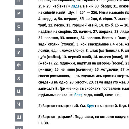
П
поножі
; 23.
скракник
; 24.
скраклі з кільцями
; 25.
нич
29 и 29.
набівка ( =
ляда
)
, а в ній 30.
бердо
; 31.
основ
на спідній навій
. Шух. І. 254 — 256. Иныя названія тѣ
Р
4.
жердки
, 5а.
жердки
, 5б.
шайда
, 6.
сідак
. 7.
льонт
триб
, 12.
песик
, 13.
горішній навій
, 14.
триб
, 15 — 16
С
надѣтыя на
сворінь
. 25.
начинє
, 27.
жердка
, 28.
лядо
32.
полотно
, 33.
човник
, 34.
полотно
. Восточн. Галиція
Т
задні стояни (стояки)
, 3.
коні (застрямини)
, 4 и 5а.
же
ломки
, ед. ч.
ломок (лоно)
, 8.
штак (магівниця)
, 9.
шт
У
цуґа (жабка)
, 13.
верхній навій
, 14.
колесо (коло)
, 1
(жабка)
, 22.
підніжки
, надѣтыя на
шворінь
(то-же), 2
Ф
(
жидки
), 25.
начиння (начиння)
, 26.
мотузочки
, 27.
ж
своею
роспинкою
, — въ гуцульскихъ
кроснах жерто
Х
сведены въ одно, 28.
хвости
, 29.
сама ляда
(то же), 
записалъ Б. Гринченко; въ скобкахъ поставлены назв
Ц
отдѣльныя описанія:
блят
, ляда, навій, начиння
.
Ч
2)
Варстат гончарський
. См.
Круг
гончарський
. Шух. 
Ш
3)
Варстат трацький
. Подставки, на которыя кладуть
ІІІ. 30.