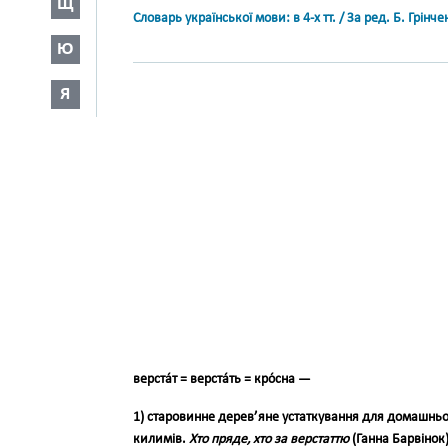
Щ
Словарь української мови: в 4-х тт. / За ред. Б. Грін
Ю
Я
верста́т = верста́ть = кро́сна
—
1) старовинне дерев’яне устатку­вання для домашнь
килимів.
Хто пряде, хто за верстаттю
(Ганна Барвінок)