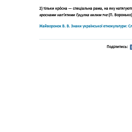
2) тіль­ки
кро́сна
— спеціальна рама, на яку натягуют
кроснами на­п’ятими Гуцулка килим тче
(П. Воронько)
Жайворонок В. В. Знаки української етнокультури: С
Поділитись: