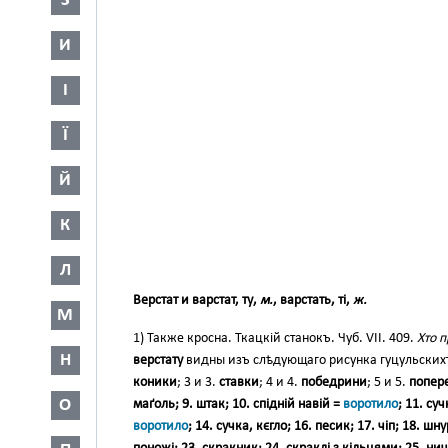
З
И
І
Ї
Й
К
Л
Верстат и
варстат, ту,
м.
,
варстать, ті,
ж.
М
1) Также кросна. Ткацкій станокъ. Чуб. VII. 409.
Хто п
Н
верстату
видны изъ слѣдующаго рисунка гуцульски
коники
; 3 и 3.
ставки
; 4 и 4.
победрини
; 5 и 5.
попер
О
маґоль
; 9.
штак
; 10.
спідній навій =
воротило
; 11.
суч
воротило
; 14.
сучка, кєгло
; 16.
песик
; 17.
чіп
; 18.
шну