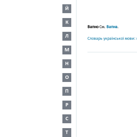
Й
К
Вапно
См.
Вапна
.
Л
Словарь української мови: в
М
Н
О
П
Р
С
Т