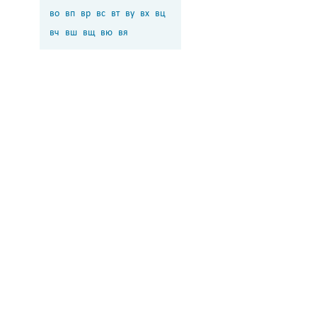
во
вп
вр
вс
вт
ву
вх
вц
вч
вш
вщ
вю
вя