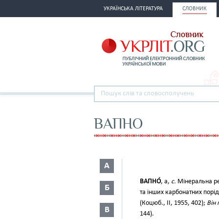
УКРАЇНСЬКА ЛІТЕРАТУРА
СЛОВНИК
ВАПНО
А
ВАПНО́
, а,
с.
Мінеральна ре
Б
та інших карбонатних порі
(Коцюб., II, 1955, 402);
Він 
В
144).