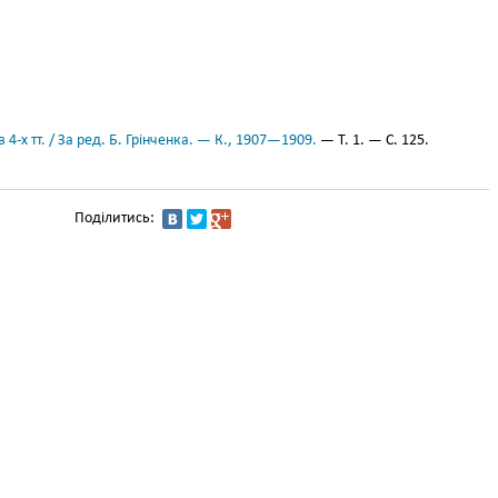
 4-х тт. / За ред. Б. Грінченка. — К., 1907—1909.
— Т. 1. — С. 125.
Поділитись: