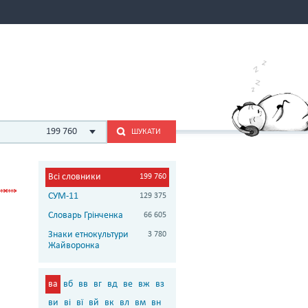
199 760
ШУКАТИ
Всі словники
199 760
СУМ-11
129 375
Словарь Грінченка
66 605
Знаки етнокультури
3 780
Жайворонка
ва
вб
вв
вг
вд
ве
вж
вз
ви
ві
вї
вй
вк
вл
вм
вн