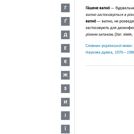
Г
Га́шене вапно́
— будівельне
вапно застосовується в різ
Ґ
вапно́
— вапно, не розвед
застосовують для дезинфекц
Д
різким запахом,
(Заг. хімія,
Словник української мови: в 
Е
Наукова думка, 1970—198
Є
Ж
З
И
І
Ї