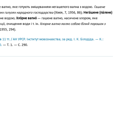
 вапно, яке готують змішуванням негашепого вапна з водою.
Гашене
них галузях народного господарства
(Хімія, 7, 1956, 86);
Нега́шене (па́лене)
ене водою;
Хло́рне вапно́
— гашене вапно, насичене хлором, яке
ії, очищення води і т. ін.
Хлорне вапно являє собою білий порошок з
 1955, 294).
11 тт. / АН УРСР. Інститут мовознавства; за ред. І. К. Білодіда. — К.:
0.
— Т. 1. — С. 290.