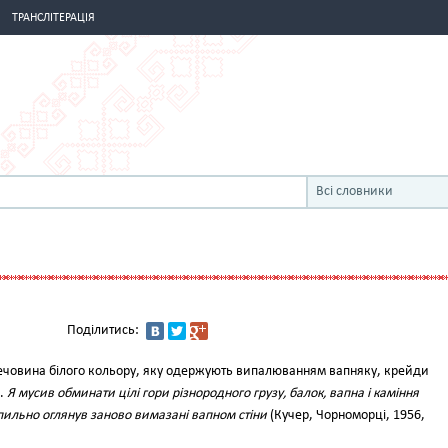
ТРАНСЛІТЕРАЦІЯ
Всі словники
Поділитись:
човина білого кольору, яку одержують випалюванням вапняку, крейди
д.
Я мусив обминати цілі гори різнородного грузу, балок, вапна і каміння
пильно оглянув заново вимазані вапном стіни
(Кучер, Чорноморці, 1956,