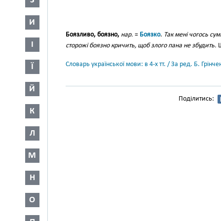
З
И
Боязливо, боязно,
нар.
=
Боязко
.
Так мені чогось сум
І
сторожі боязно кричить, щоб злого пана не збудить.
Ш
Словарь української мови: в 4-х тт. / За ред. Б. Грін
Ї
Й
Поділитись:
К
Л
М
Н
О