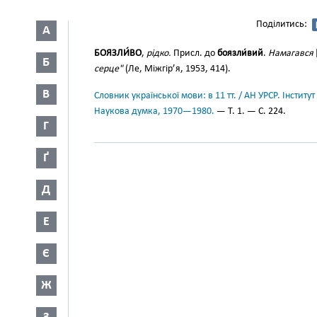
Поділитись:
А
БОЯЗЛИ́ВО
,
рідко.
Присл. до
боязли́вий
.
Намагався
Б
серце"
(Ле, Міжгір’я, 1953, 414).
В
Словник української мови: в 11 тт. / АН УРСР. Інститут
Наукова думка, 1970—1980.
— Т. 1. — С. 224.
Г
Ґ
Д
Е
Є
Ж