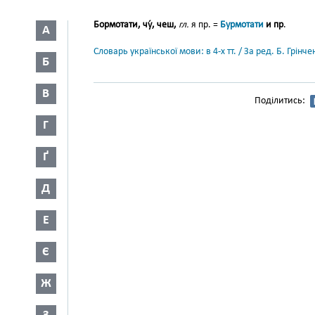
Бормотати, чу́, чеш,
гл.
я пр. =
Бурмотати
и пр
.
А
Словарь української мови: в 4-х тт. / За ред. Б. Грін
Б
В
Поділитись:
Г
Ґ
Д
Е
Є
Ж