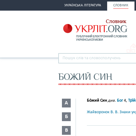
УКРАЇНСЬКА ЛІТЕРАТУРА
СЛОВНИК
БОЖИЙ СИН
Бо́жий Син
див.
Бог
4,
Трі́
А
Жайворонок В. В. Знаки укр
Б
В