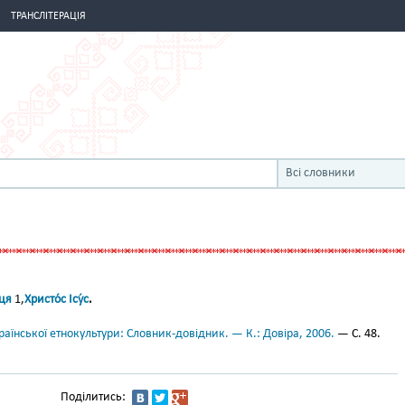
ТРАНСЛІТЕРАЦІЯ
Всі словники
йця
1,
Христо́с Ісу́с
.
аїнської етнокультури: Словник-довідник. — К.: Довіра, 2006.
— С. 48.
Поділитись: