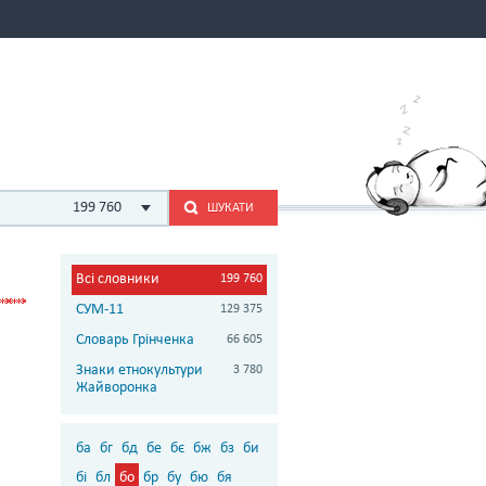
199 760
ШУКАТИ
Всі словники
199 760
СУМ-11
129 375
Словарь Грінченка
66 605
Знаки етнокультури
3 780
Жайворонка
ба
бг
бд
бе
бє
бж
бз
би
бі
бл
бо
бр
бу
бю
бя