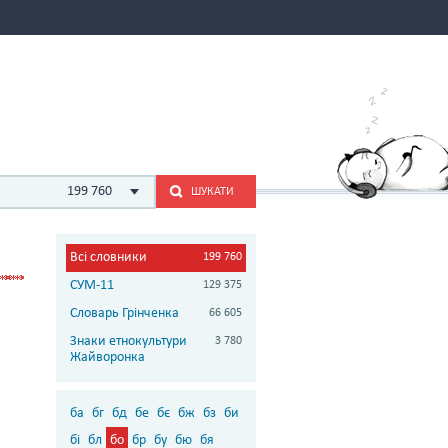
199 760
ШУКАТИ
Всі словники
199 760
СУМ-11
129 375
Словарь Грінченка
66 605
Знаки етнокультури
3 780
Жайворонка
ба
бг
бд
бе
бє
бж
бз
би
бі
бл
бо
бр
бу
бю
бя