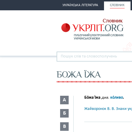
УКРАЇНСЬКА ЛІТЕРАТУРА
СЛОВНИК
БОЖА ЇЖА
Бо́жа ї́жа
див.
ко́ливо
.
А
Жайворонок В. В. Знаки укр
Б
В