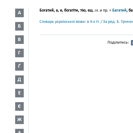
Богатий, а, е, богатіти, тію, єш,
гл.
и пр. =
Багатий
, ба
А
Словарь української мови: в 4-х тт. / За ред. Б. Грін
Б
В
Поділитись:
Г
Ґ
Д
Е
Є
Ж