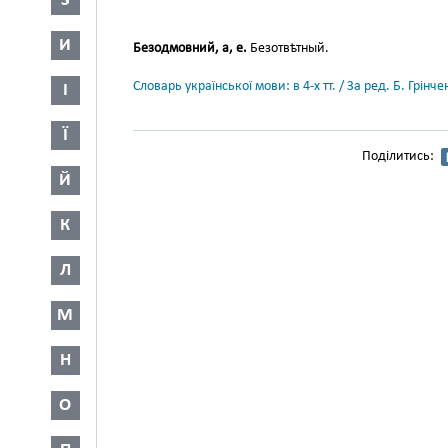
З
И
Безодмовний, а, е.
Безотвѣтный.
Словарь української мови: в 4-х тт. / За ред. Б. Грін
І
Ї
Поділитись:
Й
К
Л
М
Н
О