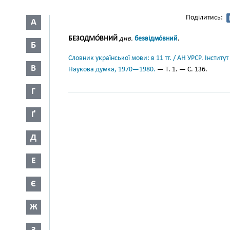
Поділитись:
А
БЕЗОДМО́ВНИЙ
див.
безвідмо́вний
.
Б
Словник української мови: в 11 тт. / АН УРСР. Інститут
В
Наукова думка, 1970—1980.
— Т. 1. — С. 136.
Г
Ґ
Д
Е
Є
Ж