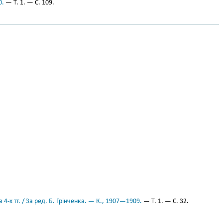
0.
— Т. 1. — С. 109.
 4-х тт. / За ред. Б. Грінченка. — К., 1907—1909.
— Т. 1. — С. 32.