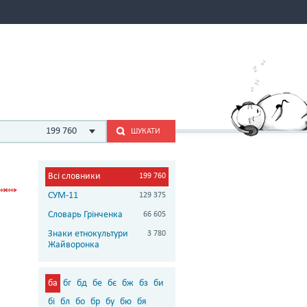
199 760
ШУКАТИ
Всі словники
199 760
СУМ-11
129 375
Словарь Грінченка
66 605
Знаки етнокультури
3 780
Жайворонка
ба
бг
бд
бе
бє
бж
бз
би
бі
бл
бо
бр
бу
бю
бя