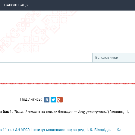
ТРАНСЛІТЕРАЦІЯ
Всі словники
Поділитись:
до
бас
1.
Тиша. І нагло з-за спини басище: — Ану, розступись!
(Головко, II,
11 тт. / АН УРСР. Інститут мовознавства; за ред. І. К. Білодіда. — К.: