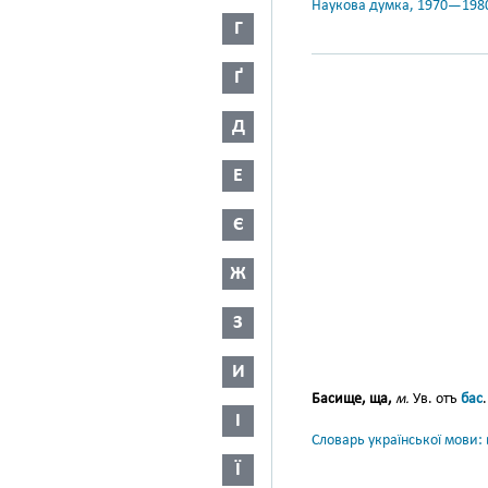
Наукова думка, 1970—198
Г
Ґ
Д
Е
Є
Ж
З
И
Басище, ща,
м.
Ув. отъ
бас
.
І
Словарь української мови: в
Ї