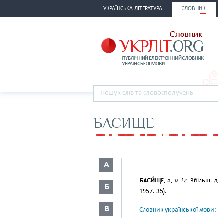
УКРАЇНСЬКА ЛІТЕРАТУРА
СЛОВНИК
БАСИЩЕ
А
БАСИ́ЩЕ
, а,
ч. і с.
Збільш. 
Б
1957. 35).
В
Словник української мови: в 