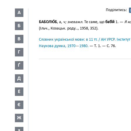
Поділитись:
А
БАБОЛЮ́Б
, а,
ч; зневажл.
Те саме, що
бабі́й
1. —
Я к
Б
(Ільч., Козацьк. роду.., 1958, 352).
В
Словник української мови: в 11 тт. / АН УРСР. Інститут
Наукова думка, 1970—1980.
— Т. 1. — С. 76.
Г
Ґ
Д
Е
Є
Ж