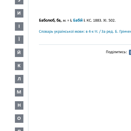
З
И
Баболюб, ба,
м.
=
і.
Бабій
і
. КС. 1883. XI. 502.
І
Словарь української мови: в 4-х тт. / За ред. Б. Грін
Ї
Й
Поділитись:
К
Л
М
Н
О