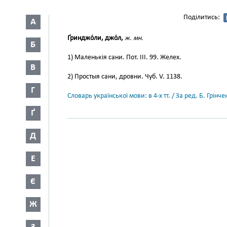
Поділитись:
А
Ґринджо́ли, джо́л,
ж. мн.
Б
1) Маленькія сани. Пот. III. 99. Желех.
В
2) Простыя сани, дровни. Чуб. V. 1138.
Г
Словарь української мови: в 4-х тт. / За ред. Б. Грін
Ґ
Д
Е
Є
Ж