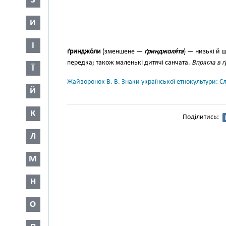
З
И
І
ґринджо́ли
(зменшене —
ґрин­джоля́та
) — низькі й 
передка; також маленькі дитячі санчата.
Впрягла в 
Ї
Жайворонок В. В. Знаки української етнокультури: С
Й
К
Поділитись:
Л
М
Н
О