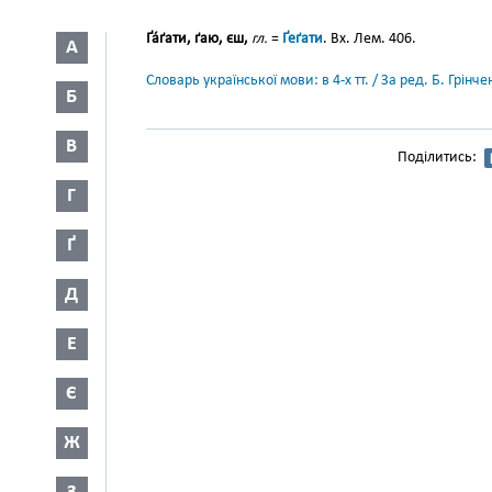
Ґа́ґати, ґаю, єш,
гл.
=
Ґеґати
. Вх. Лем. 406.
А
Словарь української мови: в 4-х тт. / За ред. Б. Грін
Б
В
Поділитись:
Г
Ґ
Д
Е
Є
Ж