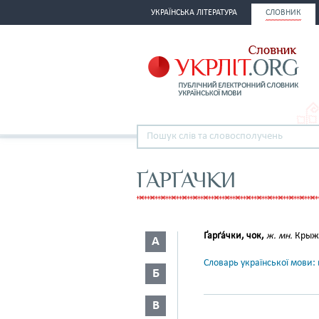
УКРАЇНСЬКА ЛІТЕРАТУРА
СЛОВНИК
ҐАРҐАЧКИ
Ґарґа́чки, чок,
ж. мн.
Крыжо
А
Словарь української мови: в
Б
В