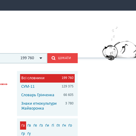
199 760
ШУКАТИ
Всі словники
199 760
СУМ-11
129 375
Словарь Грінченка
66 605
Знаки етнокультури
3 780
Жайворонка
ґа
ґв
ґе
ґз
ґи
ґі
ґл
ґн
ґо
ґр
ґу