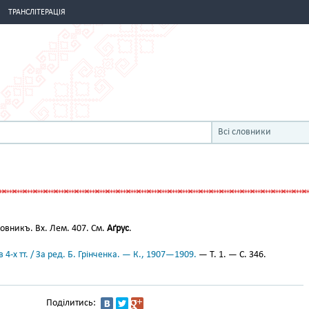
ТРАНСЛІТЕРАЦІЯ
Всі словники
вникъ. Вх. Лем. 407. См.
Аґрус
.
 4-х тт. / За ред. Б. Грінченка. — К., 1907—1909.
— Т. 1. — С. 346.
Поділитись: