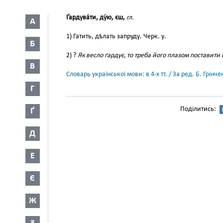
Ґардува́ти, ду́ю, єш,
гл.
А
1) Гатить, дѣлать запруду. Черк. у.
Б
2) ?
Як весло ґардує, то треба його плазом поставити
В
Словарь української мови: в 4-х тт. / За ред. Б. Грін
Г
Поділитись:
Ґ
Д
Е
Є
Ж