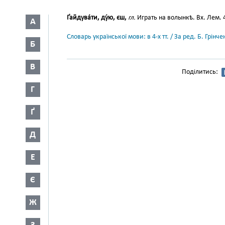
Ґайдува́ти, ду́ю, єш,
гл.
Играть на волынкѣ. Вх. Лем. 
А
Словарь української мови: в 4-х тт. / За ред. Б. Грін
Б
В
Поділитись:
Г
Ґ
Д
Е
Є
Ж