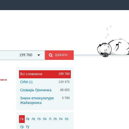
199 760
ШУКАТИ
Всі словники
199 760
СУМ-11
129 375
Словарь Грінченка
66 605
Знаки етнокультури
3 780
Жайворонка
ґа
ґв
ґе
ґз
ґи
ґі
ґл
ґн
ґо
ґр
ґу