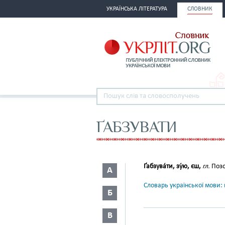
УКРАЇНСЬКА ЛІТЕРАТУРА
СЛОВНИК
ҐАБЗУВАТИ
Ґабзува́ти, зу́ю, єш,
гл.
Позо
А
Словарь української мови: в
Б
В