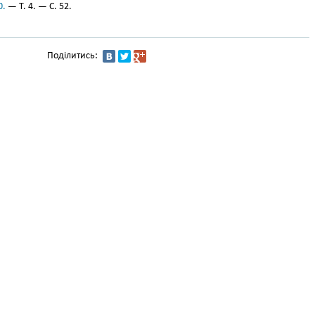
0.
— Т. 4. — С. 52.
Поділитись: