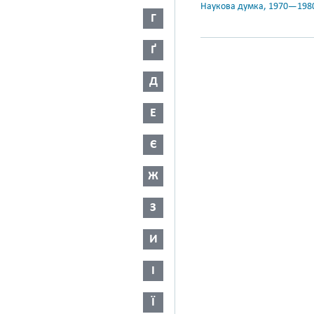
Наукова думка, 1970—198
Г
Ґ
Д
Е
Є
Ж
З
И
І
Ї