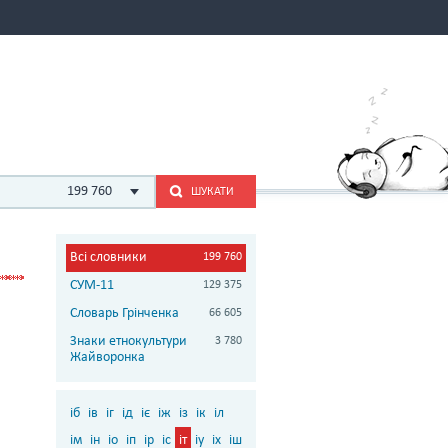
199 760
ШУКАТИ
Всі словники
199 760
СУМ-11
129 375
Словарь Грінченка
66 605
Знаки етнокультури
3 780
Жайворонка
іб
ів
іг
ід
іє
іж
із
ік
іл
ім
ін
іо
іп
ір
іс
іт
іу
іх
іш