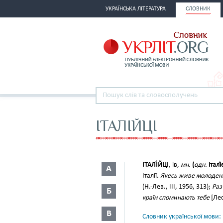
УКРАЇНСЬКА ЛІТЕРАТУРА
СЛОВНИК
ІТАЛІЙЦІ
ІТАЛІ́ЙЦІ
, ів,
мн.
(
одн.
італі
А
Італії.
Якесь живе молоденьк
(Н.-Лев., III, 1956, 313);
Раз
Б
країн споминають тебе
[Лео
В
Словник української мови: в 