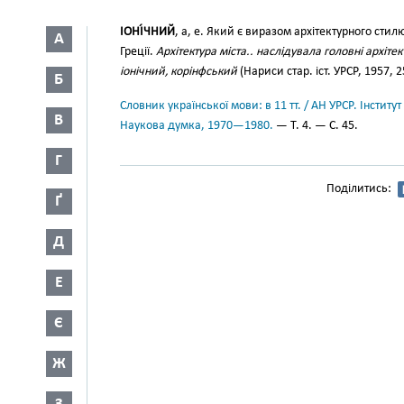
ІОНІ́ЧНИЙ
, а, е. Який є виразом архітектурного стил
А
Греції.
Архітектура міста.. наслідувала головні архіт
іонічний, корінфський
(Нариси стар. іст. УРСР, 1957, 2
Б
Словник української мови: в 11 тт. / АН УРСР. Інститут
В
Наукова думка, 1970—1980.
— Т. 4. — С. 45.
Г
Поділитись:
Ґ
Д
Е
Є
Ж