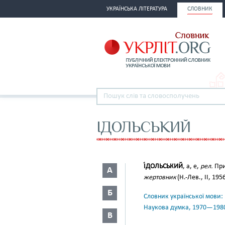
УКРАЇНСЬКА ЛІТЕРАТУРА
СЛОВНИК
ІДОЛЬСЬКИЙ
І́ДОЛЬСЬКИЙ
, а, е,
рел.
При
А
жертовник
(Н.-Лев., II, 1956
Б
Словник української мови: в 
Наукова думка, 1970—198
В