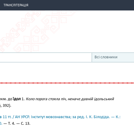
ТРАНСЛІТЕРАЦІЯ
Всі словники
км. до
і́дол
1.
Коло порога стояла піч, неначе давній ідольський
, 392).
11 тт. / АН УРСР. Інститут мовознавства; за ред. І. К. Білодіда. — К.:
0.
— Т. 4. — С. 13.