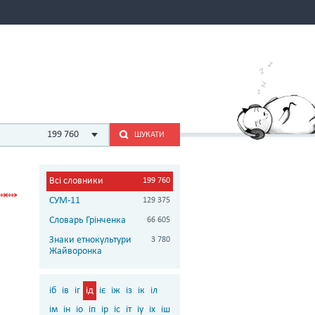
199 760
ШУКАТИ
Всі словники
199 760
СУМ-11
129 375
Словарь Грінченка
66 605
Знаки етнокультури
3 780
Жайворонка
іб
ів
іг
ід
іє
іж
із
ік
іл
ім
ін
іо
іп
ір
іс
іт
іу
іх
іш