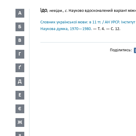
І́ДО
,
невідм., с.
Науково вдосконалений варіант міжн
А
Словник української мови: в 11 тт. / АН УРСР. Інститут
Б
Наукова думка, 1970—1980.
— Т. 4. — С. 12.
В
Поділитись:
Г
Ґ
Д
Е
Є
Ж