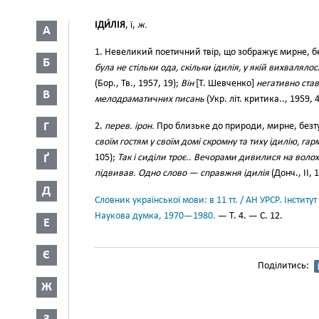
ІДИ́ЛІЯ
, ї,
ж.
А
1. Невеликий поетичний твір, що зображує мирне, б
Б
була не стільки ода, скільки ідилія, у якій вихвалял
(Бор., Тв., 1957, 19);
Він
[Т. Шевченко]
негативно став
В
мелодраматичних писань
(Укр. літ. критика.., 1959, 4
Г
2.
перев. ірон.
Про близьке до природи, мирне, безт
своїм гостям у своїм домі скромну та тиху ідилію, га
Ґ
105);
Так і сиділи троє.. Вечорами дивилися на волоха
підвивав. Одно слово — справжня ідилія
(Донч., II, 
Д
Словник української мови: в 11 тт. / АН УРСР. Інститут
Наукова думка, 1970—1980.
— Т. 4. — С. 12.
Е
Є
Поділитись:
Ж